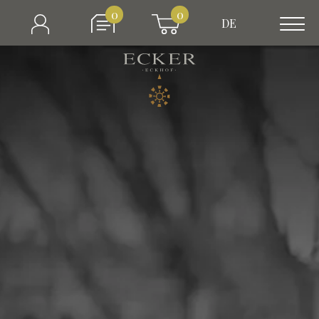
0
0
DE