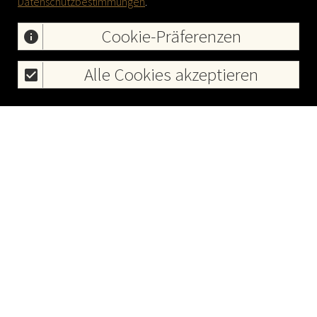
Datenschutzbestimmungen
.
Cookie-Präferenzen
info
Alle Cookies akzeptieren
check_box
expand_more
Pictures Eckhof